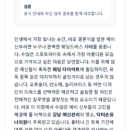
검증
공식 안내와 최신 검색 결과를 함께 대조합니다.
인생에서 가장 빛나는 순간, 바로 결혼식을 앞둔 예비
신부라면 누구나 완벽한 웨딩드레스 자태를 꿈꿉니
다. 수많은 스포트라이트 속에서 가장 아름다운 모습
으로 기억되고 싶은 마음은 당연합니다. 이를 위해 많
은 예신들이 혹독한
웨딩 다이어트
에 돌입하지만, 유
독 팔뚝 살은 마지막까지 골칫거리로 남는 경우가 많
습니다. 오프숄더, 반소매, 슬리브리스 등 어떤 디자
인의 드레스를 선택하든 매끈하고 슬림한 팔 라인은
전체적인 실루엣을 결정짓는 핵심 요소이기 때문입니
다. 바로 이 지점에서 수많은 예비 신부들의 고민을
해결해 줄 비책으로
강남 예신관리
의 명소,
닥터손유
나의원
이 주목받고 있습니다. 흉터나 긴 회복 기간에
대한 걱정 없이 오직 아름다운 결과만을 선사하는 이