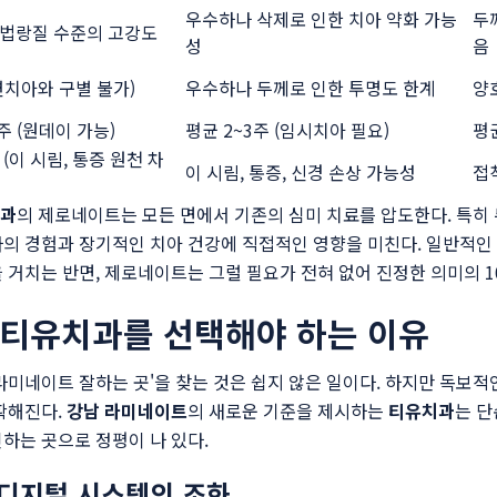
우수하나 삭제로 인한 치아 약화 가능
두
법랑질 수준의 고강도
성
음
연치아와 구별 불가)
우수하나 두께로 인한 투명도 한계
양
주 (원데이 가능)
평균 2~3주 (임시치아 필요)
평균
(이 시림, 통증 원천 차
이 시림, 통증, 신경 손상 가능성
접
치과
의 제로네이트는 모든 면에서 기존의 심미 치료를 압도한다. 특히
자의 경험과 장기적인 치아 건강에 직접적인 영향을 미친다. 일반적인
 거치는 반면, 제로네이트는 그럴 필요가 전혀 없어 진정한 의미의 1
 티유치과를 선택해야 하는 이유
라미네이트 잘하는 곳'을 찾는 것은 쉽지 않은 일이다. 하지만 독보적
확해진다.
강남 라미네이트
의 새로운 기준을 제시하는
티유치과
는 단
하는 곳으로 정평이 나 있다.
 디지털 시스템의 조화