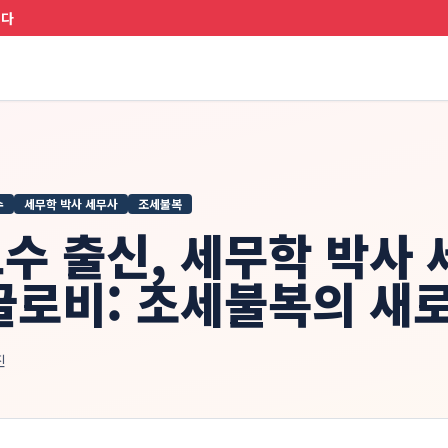
니다
수
세무학 박사 세무사
조세불복
수 출신, 세무학 박사
글로비: 조세불복의 새
진