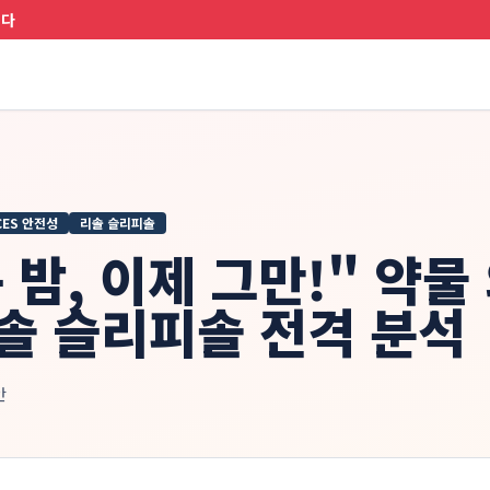
니다
CES 안전성
리솔 슬리피솔
 밤, 이제 그만!" 약물
리솔 슬리피솔 전격 분석
안