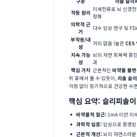
구분
리솔 슬리피
미세전류로 뇌 신경전
작동 원리
정화
의학적 근
다수 임상 연구 및 FDA
거
부작용/내
거의 없음 (높은
CES
성
지속 가능
뇌의 자연 회복력 증
성
과
핵심 가치
근본적인
비약물 불면
위 표에서 볼 수 있듯이,
리솔 슬
걱정 없이 장기적으로 건강한 수
핵심 요약: 슬리피솔이
비약물적 접근:
1mA 미만 미
과학적 입증:
임상으로 증명된 
근본적 개선:
뇌의 자연스러운 