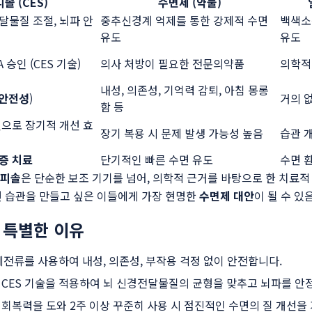
솔 (CES)
수면제 (약물)
달물질 조절, 뇌파 안
중추신경계 억제를 통한 강제적 수면
백색소음
유도
유도
 승인 (CES 기술)
의사 처방이 필요한 전문의약품
의학적
내성, 의존성, 기억력 감퇴, 아침 몽롱
 안전성
)
거의 
함 등
진으로 장기적 개선 효
장기 복용 시 문제 발생 가능성 높음
습관 
증 치료
단기적인 빠른 수면 유도
수면 
리피솔
은 단순한 보조 기기를 넘어, 의학적 근거를 바탕으로 한 치료적
면 습관을 만들고 싶은 이들에게 가장 현명한
수면제 대안
이 될 수 있
 특별한 이유
세전류를 사용하여 내성, 의존성, 부작용 걱정 없이 안전합니다.
CES 기술을 적용하여 뇌 신경전달물질의 균형을 맞추고 뇌파를 안
회복력을 도와 2주 이상 꾸준히 사용 시 점진적인 수면의 질 개선을 