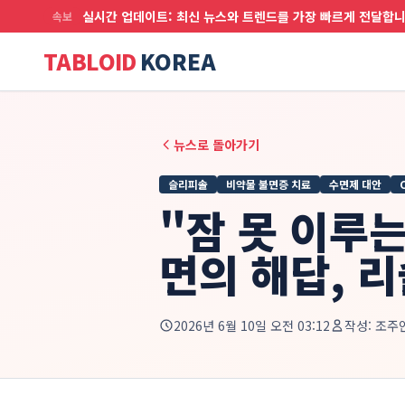
실시간 업데이트: 최신 뉴스와 트렌드를 가장 빠르게 전달합
속보
TABLOID
KOREA
뉴스로 돌아가기
슬리피솔
비약물 불면증 치료
수면제 대안
"잠 못 이루는
면의 해답, 
2026년 6월 10일 오전 03:12
작성:
조주