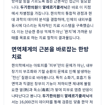
방어할 힘을 기르도록 돕는 근본적인 접근이 필요합
니다.
두기한의원
의
알레르기클리닉
은 바로 이 지점
에서 차별점을 가집니다. 한의학의 통합적 관점과 현
대 과학의 데이터 분석을 결합하여, 인체의 내외부를
동시에 다스리는 독자적인 치료 시스템을 구축했습니
다. 이는 단순한 증상 억제가 아닌 '완치'에 가까운 상
태를 목표로 하는 치료 철학의 결과물입니다.
면역체계의 근본을 바로잡는 한방
치료
한의학에서는 아토피를 '피부'만의 문제가 아닌, 내부
장기의 부조화와 기혈 순환의 문제로 인해 발생하는
'전신' 질환으로 바라봅니다. 특히 소화기, 호흡기 등
면역과 직결된 장부의 기능이 저하되면 체내에 불필
요한 열(熱)과 독소(毒素)가 쌓여 피부로 염증 반응이
나타난다고 봅니다.
두기한의원
의
알레르기클리닉
에
서는 16,000건의 데이터를 통해 검증된 맞춤 한약 처