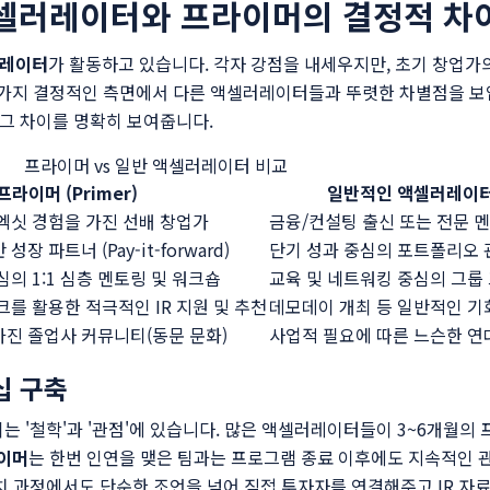
셀러레이터와 프라이머의 결정적 차
러레이터
가 활동하고 있습니다. 각자 강점을 내세우지만, 초기 창업가
 가지 결정적인 측면에서 다른 액셀러레이터들과 뚜렷한 차별점을 보
그 차이를 명확히 보여줍니다.
프라이머 vs 일반 액셀러레이터 비교
프라이머 (Primer)
일반적인 액셀러레이
엑싯 경험을 가진 선배 창업가
금융/컨설팅 출신 또는 전문 
장 파트너 (Pay-it-forward)
단기 성과 중심의 포트폴리오 
심의 1:1 심층 멘토링 및 워크숍
교육 및 네트워킹 중심의 그룹
크를 활용한 적극적인 IR 지원 및 추천
데모데이 개최 등 일반적인 기
가진 졸업사 커뮤니티(동문 문화)
사업적 필요에 따른 느슨한 연
십 구축
차이는 '철학'과 '관점'에 있습니다. 많은 액셀러레이터들이 3~6개월
이머
는 한번 인연을 맺은 팀과는 프로그램 종료 이후에도 지속적인 
자 유치 과정에서도 단순한 조언을 넘어 직접 투자자를 연결해주고 IR 