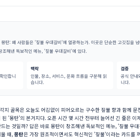
 몽탄: 왜 사람들은 '짚불 우대갈비'에 열광하는가. 이곳은 단순한 고깃집을 넘
창조해낸 독보적인 메뉴, '짚불 우대갈비'에 있다.
맥락
검증
 확인합니
인물, 장소, 서비스, 문화 흐름을 구분해 읽
공식 안내
습니다.
니다.
구 삼각지 골목은 오늘도 어김없이 피어오르는 구수한 짚불 향과 함께 
된 '몽탄'의 본거지다. 오픈 시간 몇 시간 전부터 늘어선 긴 줄은 이
드는 것일까? 답은 바로 몽탄이 창조해낸 독보적인 메뉴, '짚불 우대
울 때,
몽탄
은 가장 원초적이면서도 혁신적인 '짚불'이라는 카드를 꺼