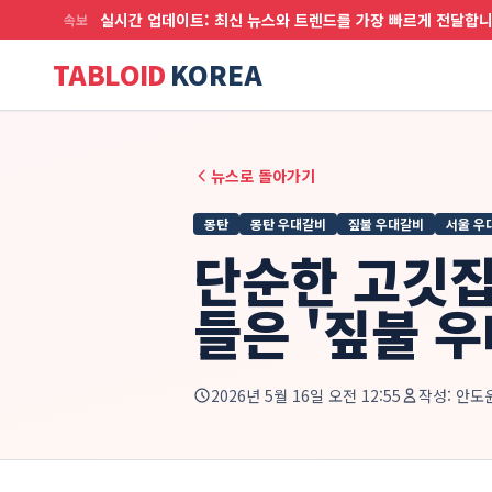
실시간 업데이트: 최신 뉴스와 트렌드를 가장 빠르게 전달합
속보
TABLOID
KOREA
뉴스로 돌아가기
몽탄
몽탄 우대갈비
짚불 우대갈비
서울 우
단순한 고깃집
들은 '짚불 
2026년 5월 16일 오전 12:55
작성:
안도