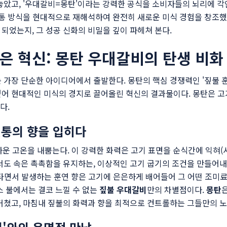
놓았고, '우대갈비=몽탄'이라는 강력한 공식을 소비자들의 뇌리에 각
전통 방식을 현대적으로 재해석하여 완전히 새로운 미식 경험을 창조했
되었는지, 그 성공 신화의 비밀을 깊이 파헤쳐 본다.
은 혁신: 몽탄 우대갈비의 탄생 비화
 가장 단순한 아이디어에서 출발한다. 몽탄의 핵심 경쟁력인 '짚불 훈
어 현대적인 미식의 경지로 끌어올린 혁신의 결과물이다. 몽탄은 고
다.
전통의 향을 입히다
까운 고온을 내뿜는다. 이 강력한 화력은 고기 표면을 순식간에 익혀(
서도 속은 촉촉함을 유지하는, 이상적인 고기 굽기의 조건을 만들어내
이 타면서 발생하는 훈연 향은 고기에 은은하게 배어들어 그 어떤 조미
스 불에서는 결코 느낄 수 없는
짚불 우대갈비
만의 차별점이다.
몽탄
거쳤고, 마침내 짚불의 화력과 향을 최적으로 컨트롤하는 그들만의 