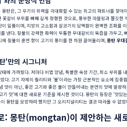
비'와의 운명적 만남
몽탄은, 그 무기의 위력을 극대화할 수 있는 최고의 파트너를 찾아야 
, 8번 꽃갈비 부위를 뼈째 길게 정형한 것으로, 풍부한 마블링과 쫄깃
맛이 일품이며, 지방의 고소함과 살코기의 담백함이 완벽한 조화를 
를 낸다. 짚불의 강력한 화력이 두툼한 우대갈비의 육즙을 가두고, 
시에 짚불의 훈연 향이 고기의 풍미를 한 차원 끌어올리며,
몽탄 우대
탄'만의 시그니처
상태에 가까웠다. 저마다 비법 양념, 특별한 숙성 기간, 희소 부위를
걸었다. 고기 자체의 퀄리티와 '불'이라는 가장 근본적인 요소에 집
념 맛이 아닌, 좋은 고기와 좋은 불이 만들어내는 본연의 맛에 열광하
고기 맛'에 대한 새로운 기준을 제시한 것이다. 몽탄의 등장은 '맛있
이 몽탄을 모방하려 했지만 그 오리지널리티는 결코 따라올 수 없었
: 몽탄(mongtan)이 제안하는 새