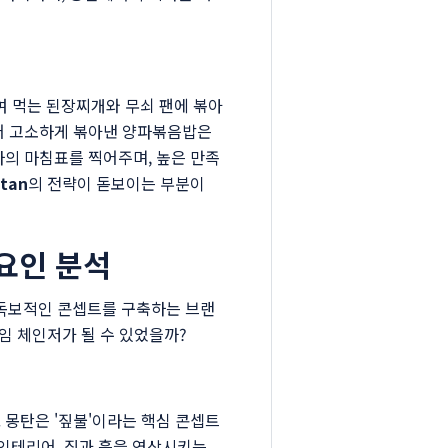
여 먹는 된장찌개와 무쇠 팬에 볶아
 넣어 고소하게 볶아낸 양파볶음밥은
사의 마침표를 찍어주며, 높은 만족
tan
의 전략이 돋보이는 부분이
요인 분석
 독보적인 콘셉트를 구축하는 브랜
게임 체인저가 될 수 있었을까?
 몽탄은 '짚불'이라는 핵심 콘셉트
인테리어, 짚과 흙을 연상시키는