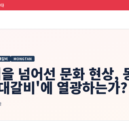
니다
대갈비
MONGTAN
을 넘어선 문화 현상, 
우대갈비'에 열광하는가?
윤