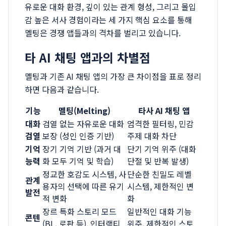
유로운 대화 환경, 깊이 있는 관계 형성, 그리고 몰입
감 높은 서사 경험이라는 세 가지 핵심 요소를 통해
멜팅은 경쟁 앱들과의 격차를 벌리고 있습니다.
타 AI 채팅 앱과의 차별점
멜팅과 기존 AI 채팅 앱의 가장 큰 차이점을 표로 정리
하면 다음과 같습니다.
기능
멜팅(Melting)
타사 AI 채팅 앱
대화
검열 없는 자유로운 대화
엄격한 필터링, 민감
검열
보장 (성인 인증 기반)
주제 대화 차단
기억
장기 기억 기반 (과거 대
단기 기억 위주 (대화
능력
화 모두 기억 및 학습)
단절 및 반복 발생)
정교한 호감도 시스템, 사
단순한 친밀도 레벨
관계
용자의 선택에 따른 유기
시스템, 제한적인 변
발전
적 변화
화
장르 특화 스토리 모드
일반적인 대화 기능
콘텐
(BL, 로판 등), 인터랙티
위주, 제한적인 스토