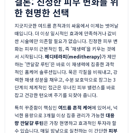
결론: 진정한 피부 변화를 위
한 현명한 선택
지긋지긋한 여드름 흔적과의 싸움에서 이제는 벗어날
때입니다. 더 이상 일시적인 효과에 만족하거나 값비
싼 시술에만 의존할 필요가 없습니다. 진정한 피부 변
화는 피부의 근본적인 힘, 즉 '재생력'을 키우는 것에
서 시작됩니다.
메디테라피(meditherapy)
가 제안
하는 '깐달걀 루틴'은 바로 이 재생력에 집중한 과학
적인 홈케어 솔루션입니다. 묵은 각질을 비워내고, 강
력한 재생 성분을 채우고, 수분 보호막으로 잠그는 3
단계의 체계적인 접근은 무너진 피부 밸런스를 바로
잡고 건강한 턴오버 주기를 되찾아 줍니다.
특히 꾸준함이 핵심인
여드름 흔적 케어
에 있어서, 넉
넉한 용량으로 3개월 이상 집중 관리가 가능한
대용
량 깐달걀 루틴
은 가장 현명하고 효과적인 투자라 할
수 있습니다. 매일 밤낮으로 실천하는 이 간단한
피부