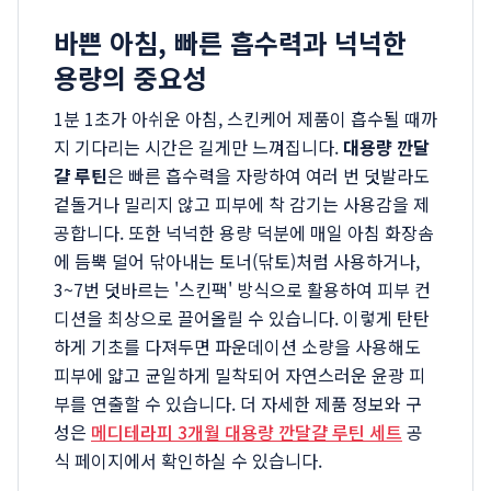
바쁜 아침, 빠른 흡수력과 넉넉한
용량의 중요성
1분 1초가 아쉬운 아침, 스킨케어 제품이 흡수될 때까
지 기다리는 시간은 길게만 느껴집니다.
대용량 깐달
걀 루틴
은 빠른 흡수력을 자랑하여 여러 번 덧발라도
겉돌거나 밀리지 않고 피부에 착 감기는 사용감을 제
공합니다. 또한 넉넉한 용량 덕분에 매일 아침 화장솜
에 듬뿍 덜어 닦아내는 토너(닦토)처럼 사용하거나,
3~7번 덧바르는 '스킨팩' 방식으로 활용하여 피부 컨
디션을 최상으로 끌어올릴 수 있습니다. 이렇게 탄탄
하게 기초를 다져두면 파운데이션 소량을 사용해도
피부에 얇고 균일하게 밀착되어 자연스러운 윤광 피
부를 연출할 수 있습니다. 더 자세한 제품 정보와 구
성은
메디테라피 3개월 대용량 깐달걀 루틴 세트
공
식 페이지에서 확인하실 수 있습니다.