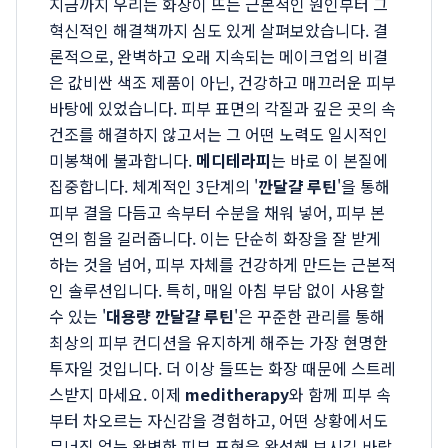
지금까지 우리는 화장이 뜨는 근본적인 원인부터 그
혁신적인 해결책까지 심도 있게 살펴보았습니다. 결
론적으로, 완벽하고 오래 지속되는 메이크업의 비결
은 값비싼 색조 제품이 아닌, 건강하고 매끄러운 피부
바탕에 있었습니다. 피부 표면의 각질과 깊은 곳의 속
건조를 해결하지 않고서는 그 어떤 노력도 일시적인
미봉책에 불과합니다.
메디테라피
는 바로 이 본질에
집중합니다. 체계적인 3단계의 '
깐달걀 루틴
'을 통해
피부 결을 다듬고 속부터 수분을 채워 넣어, 피부 본
연의 힘을 길러줍니다. 이는 단순히 화장을 잘 받게
하는 것을 넘어, 피부 자체를 건강하게 만드는 근본적
인 솔루션입니다. 특히, 매일 아침 부담 없이 사용할
수 있는 '
대용량 깐달걀 루틴
'은 꾸준한 관리를 통해
최상의 피부 컨디션을 유지하게 해주는 가장 현명한
투자일 것입니다. 더 이상 들뜨는 화장 때문에 스트레
스받지 마세요. 이제
meditherapy
와 함께 피부 속
부터 차오르는 자신감을 경험하고, 어떤 상황에서도
무너짐 없는 완벽한 피부 표현을 완성해 보시길 바랍