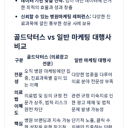
데이터 기반 맞춤 전략:
감이 아닌 데이터에 근거
한 최적의 효율과 성과 창출
신뢰할 수 있는 병원마케팅 레퍼런스:
다양한 진
료과목에 걸친 풍부한 성공 사례 보유
골드닥터스 vs 일반 마케팅 대행사
비교
골드닥터스 (의료광고
구분
일반 마케팅 대행사
전문)
오직 병원 마케팅에만 집
전문
다양한 업종을 다루어
중, 진료과목별 깊이 있
성
의료 분야 전문성 부족
는 이해
의료
의료법 및 심의 규정 전
관련 규정 미숙지로 인
법
문가 상주, 법적 리스크
한 광고 제재 및 법적
이해
원천 차단
문제 발생 가능성
도
병원 브랜딩과 지속 가능
단기적 노출, 클릭 수
핵심
한 성장을 위한 장기적
치에만 집중하는 단편