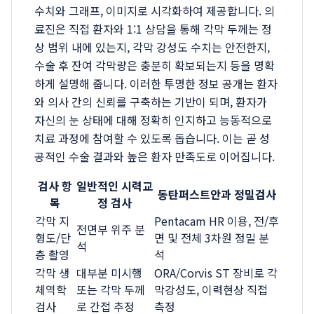
수치와 그래프, 이미지로 시각화하여 제공합니다. 의
료진은 직접 환자와 1:1 상담을 통해 각막 두께는 정
상 범위 내에 있는지, 각막 강성도 수치는 안전한지,
수술 후 잔여 각막량은 충분히 확보되는지 등을 명확
하게 설명해 줍니다. 이러한 투명한 정보 공개는 환자
와 의사 간의 신뢰를 구축하는 기반이 되며, 환자가
자신의 눈 상태에 대해 정확히 인지하고 능동적으로
치료 과정에 참여할 수 있도록 돕습니다. 이는 곧 성
공적인 수술 결과와 높은 환자 만족도로 이어집니다.
검사 항
일반적인 시력교
동탄퍼스트안과 정밀검사
목
정 검사
각막 지
Pentacam HR 이용, 전/후
전면부 위주 분
형도/단
면 및 전체 3차원 정밀 분
석
층 촬영
석
각막 생
대부분 미시행
ORA/Corvis ST 장비로 각
체역학
또는 각막 두께
막강성도, 이력현상 직접
검사
로 간접 추정
측정