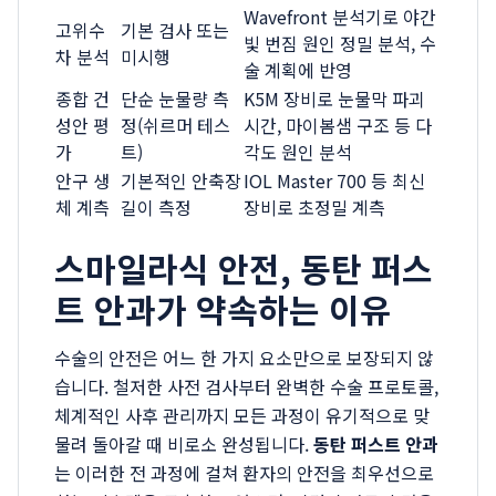
Wavefront 분석기로 야간
고위수
기본 검사 또는
빛 번짐 원인 정밀 분석, 수
차 분석
미시행
술 계획에 반영
종합 건
단순 눈물량 측
K5M 장비로 눈물막 파괴
성안 평
정(쉬르머 테스
시간, 마이봄샘 구조 등 다
가
트)
각도 원인 분석
안구 생
기본적인 안축장
IOL Master 700 등 최신
체 계측
길이 측정
장비로 초정밀 계측
스마일라식 안전, 동탄 퍼스
트 안과가 약속하는 이유
수술의 안전은 어느 한 가지 요소만으로 보장되지 않
습니다. 철저한 사전 검사부터 완벽한 수술 프로토콜,
체계적인 사후 관리까지 모든 과정이 유기적으로 맞
물려 돌아갈 때 비로소 완성됩니다.
동탄 퍼스트 안과
는 이러한 전 과정에 걸쳐 환자의 안전을 최우선으로