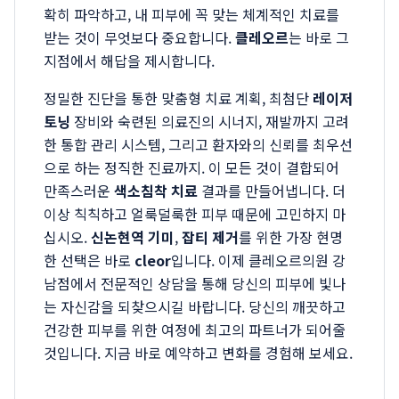
확히 파악하고, 내 피부에 꼭 맞는 체계적인 치료를
받는 것이 무엇보다 중요합니다.
클레오르
는 바로 그
지점에서 해답을 제시합니다.
정밀한 진단을 통한 맞춤형 치료 계획, 최첨단
레이저
토닝
장비와 숙련된 의료진의 시너지, 재발까지 고려
한 통합 관리 시스템, 그리고 환자와의 신뢰를 최우선
으로 하는 정직한 진료까지. 이 모든 것이 결합되어
만족스러운
색소침착 치료
결과를 만들어냅니다. 더
이상 칙칙하고 얼룩덜룩한 피부 때문에 고민하지 마
십시오.
신논현역 기미
,
잡티 제거
를 위한 가장 현명
한 선택은 바로
cleor
입니다. 이제 클레오르의원 강
남점에서 전문적인 상담을 통해 당신의 피부에 빛나
는 자신감을 되찾으시길 바랍니다. 당신의 깨끗하고
건강한 피부를 위한 여정에 최고의 파트너가 되어줄
것입니다. 지금 바로 예약하고 변화를 경험해 보세요.