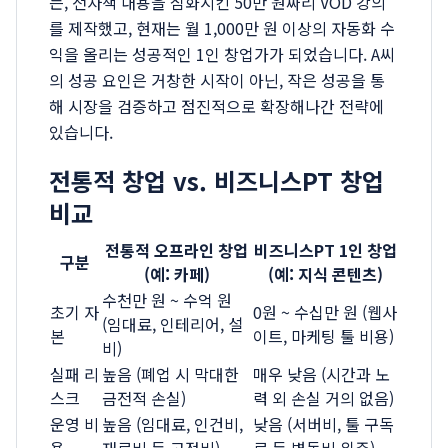
는, 전자책 내용을 심화시킨 50만 원짜리 VOD 강의
를 제작했고, 현재는 월 1,000만 원 이상의 자동화 수
익을 올리는 성공적인 1인 창업가가 되었습니다. A씨
의 성공 요인은 거창한 시작이 아닌, 작은 성공을 통
해 시장을 검증하고 점진적으로 확장해나간 전략에
있습니다.
전통적 창업 vs. 비즈니스PT 창업
비교
전통적 오프라인 창업
비즈니스PT 1인 창업
구분
(예: 카페)
(예: 지식 콘텐츠)
수천만 원 ~ 수억 원
초기 자
0원 ~ 수십만 원 (웹사
(임대료, 인테리어, 설
본
이트, 마케팅 툴 비용)
비)
실패 리
높음 (폐업 시 막대한
매우 낮음 (시간과 노
스크
금전적 손실)
력 외 손실 거의 없음)
운영 비
높음 (임대료, 인건비,
낮음 (서버비, 툴 구독