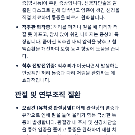
증(방사통)이 주된 증상입니다. 신경차단술은 탈
출된 디스크로 인해 압박받고 염증이 생긴 신경을
직접 치료하여 통증을 빠르게 완화합니다.
척추관 협착증:
허리를 펴거나 걸을 때 다리가 터
질 듯 아프고, 잠시 앉아 쉬면 나아지는 증상이 특
징입니다. 좁아진 척추관 내의 압력을 낮추고 혈
액순환을 개선하여 보행 능력 향상에 도움을 줍니
다.
척추 전방전위증:
척추뼈가 어긋나면서 발생하는
만성적인 허리 통증과 다리 저림을 완화하는 데
효과적입니다.
관절 및 연부조직 질환
오십견 (유착성 관절낭염):
어깨 관절낭의 염증과
유착으로 인해 팔을 들어 올리기 힘든 극심한 통
증이 발생합니다. 관절강 내 주사 및 신경차단술
을 통해 염증을 줄이고 통증을 완화하여 재활 치